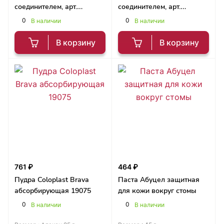
соединителем, арт.
соединителем, арт.
0411129
0401144
0
0
В наличии
В наличии
В корзину
В корзину
761 ₽
464 ₽
Пудра Coloplast Brava
Паста Абуцел защитная
абсорбирующая 19075
для кожи вокруг стомы
0
0
В наличии
В наличии