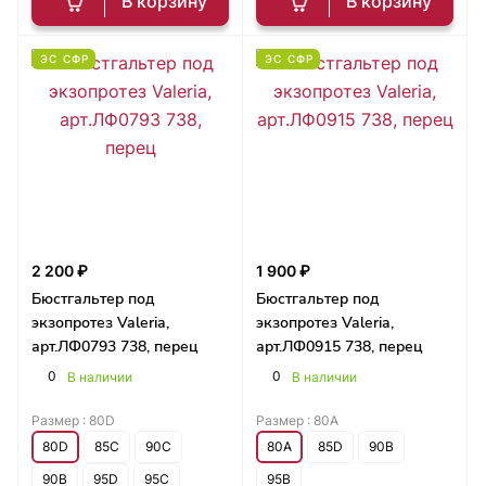
В корзину
В корзину
ЭС СФР
ЭС СФР
2 200 ₽
1 900 ₽
Бюстгальтер под
Бюстгальтер под
экзопротез Valeria,
экзопротез Valeria,
арт.ЛФ0793 738, перец
арт.ЛФ0915 738, перец
0
0
В наличии
В наличии
Размер :
80D
Размер :
80A
80D
85C
90C
80A
85D
90B
90B
95D
95C
95B