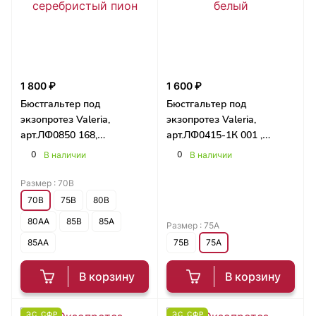
1 800 ₽
1 600 ₽
Бюстгальтер под
Бюстгальтер под
экзопротез Valeria,
экзопротез Valeria,
арт.ЛФ0850 168,
арт.ЛФ0415-1К 001 ,
серебристый пион
белый
0
0
В наличии
В наличии
Размер :
70B
70B
75B
80B
80AA
85B
85A
Размер :
75A
85AA
75B
75A
В корзину
В корзину
ЭС СФР
ЭС СФР