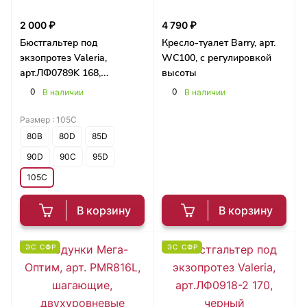
2 000 ₽
4 790 ₽
Бюстгальтер под
Кресло-туалет Barry, арт.
экзопротез Valeria,
WC100, с регулировкой
арт.ЛФ0789K 168,
высоты
серебристый пион
0
0
В наличии
В наличии
Размер :
105C
80B
80D
85D
90D
90C
95D
105C
В корзину
В корзину
ЭС СФР
ЭС СФР