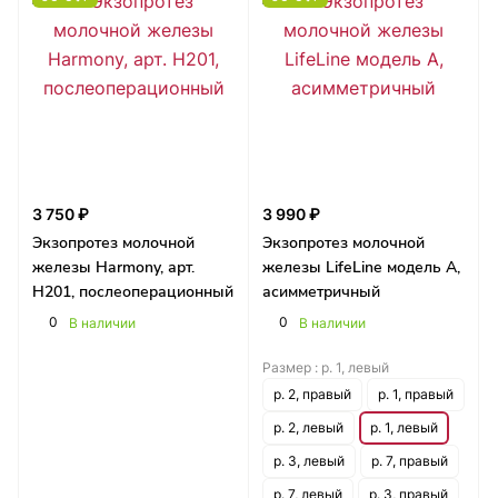
3 750 ₽
3 990 ₽
Экзопротез молочной
Экзопротез молочной
железы Harmony, арт.
железы LifeLine модель А,
Н201, послеоперационный
асимметричный
0
0
В наличии
В наличии
Размер :
р. 1, левый
р. 2, правый
р. 1, правый
р. 2, левый
р. 1, левый
р. 3, левый
р. 7, правый
р. 7, левый
р. 3, правый