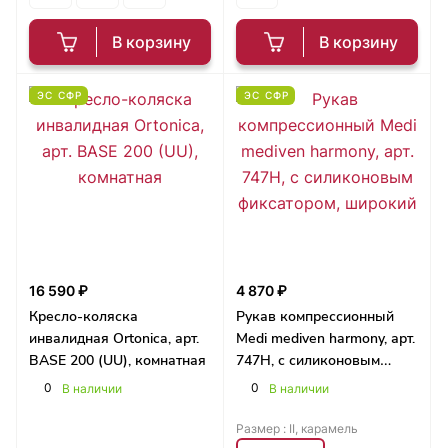
В корзину
В корзину
ЭС СФР
ЭС СФР
16 590 ₽
4 870 ₽
Кресло-коляска
Рукав компрессионный
инвалидная Ortonica, арт.
Medi mediven harmony, арт.
BASE 200 (UU), комнатная
747H, с силиконовым
фиксатором, широкий
0
0
В наличии
В наличии
Размер :
II, карамель