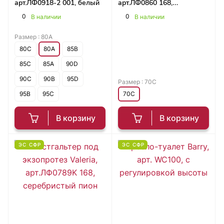
арт.ЛФ0918-2 001, белый
арт.ЛФ0860 168,
серебристый пион
0
0
В наличии
В наличии
Размер :
80A
80C
80A
85B
85C
85A
90D
90C
90B
95D
Размер :
70C
95B
95C
70C
В корзину
В корзину
ЭС СФР
ЭС СФР