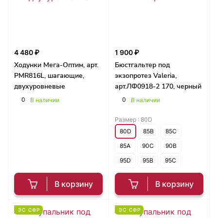
4 480 ₽
1 900 ₽
Ходунки Мега-Оптим, арт.
Бюстгальтер под
PMR816L, шагающие,
экзопротез Valeria,
двухуровневые
арт.ЛФ0918-2 170, черный
0
0
В наличии
В наличии
Размер :
80D
80D
85B
85C
85A
90C
90B
95D
95B
95C
В корзину
В корзину
ЭС СФР
ЭС СФР