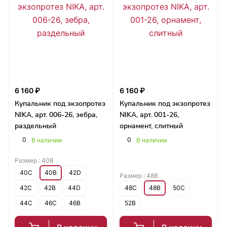
6 160 ₽
6 160 ₽
Купальник под экзопротез
Купальник под экзопротез
NIKA, арт. 006-26, зебра,
NIKA, арт. 001-26,
раздельный
орнамент, слитный
0
0
В наличии
В наличии
Размер :
40B
40C
40B
42D
Размер :
48B
42C
42B
44D
48C
48B
50C
44C
46C
46B
52B