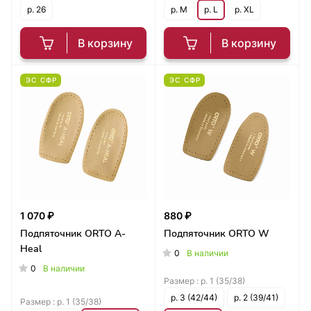
р. 26
р. M
р. L
р. XL
В корзину
В корзину
ЭС СФР
ЭС СФР
1 070 ₽
880 ₽
Подпяточник ORTO A-
Подпяточник ORTO W
Heal
0
В наличии
0
В наличии
Размер :
р. 1 (35/38)
р. 3 (42/44)
р. 2 (39/41)
Размер :
р. 1 (35/38)