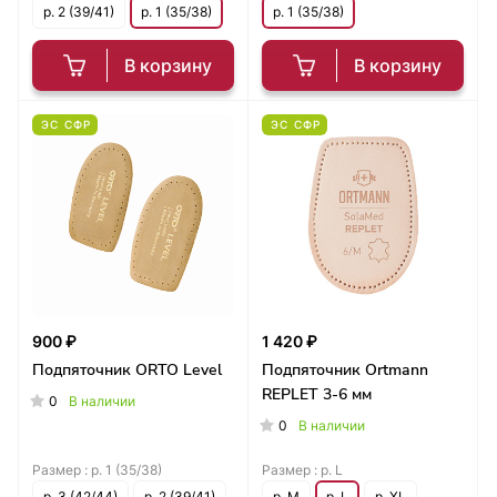
р. 2 (39/41)
р. 1 (35/38)
р. 1 (35/38)
В корзину
В корзину
ЭС СФР
ЭС СФР
900 ₽
1 420 ₽
Подпяточник ORTO Level
Подпяточник Ortmann
REPLET 3-6 мм
0
В наличии
0
В наличии
Размер :
р. 1 (35/38)
Размер :
р. L
р. 3 (42/44)
р. 2 (39/41)
р. M
р. L
р. XL