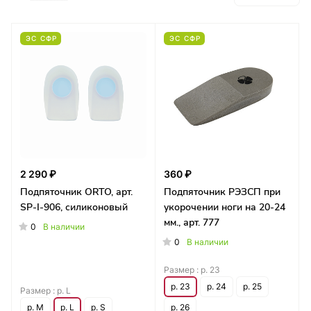
ЭС СФР
ЭС СФР
2 290 ₽
360 ₽
Подпяточник ORTO, арт.
Подпяточник РЭЗСП при
SP-I-906, силиконовый
укорочении ноги на 20-24
мм., арт. 777
0
В наличии
0
В наличии
Размер :
р. 23
р. 23
р. 24
р. 25
Размер :
р. L
р. M
р. L
р. S
р. 26