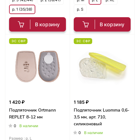
р. 1 (35/38)
р. S
В корзину
В корзину
ЭС СФР
ЭС СФР
1 420 ₽
1 185 ₽
Подпяточник Ortmann
Подпяточник Luomma 0,6-
REPLET 8-12 мм
3,5 мм, арт. 710,
силиконовый
0
В наличии
0
В наличии
Размер :
р. L