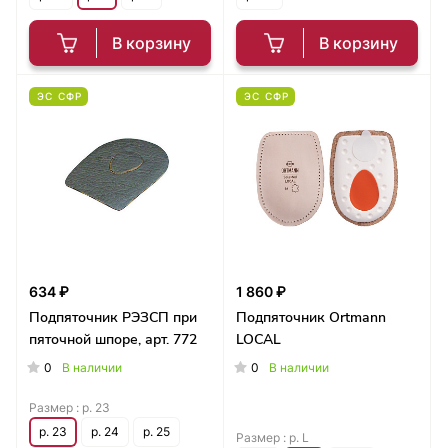
В корзину
В корзину
ЭС СФР
ЭС СФР
634 ₽
1 860 ₽
Подпяточник РЭЗСП при
Подпяточник Ortmann
пяточной шпоре, арт. 772
LOCAL
0
0
В наличии
В наличии
Размер :
р. 23
р. 23
р. 24
р. 25
Размер :
р. L