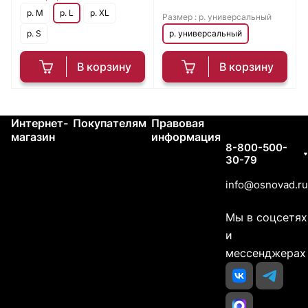
р. M
р. L
р. XL
Размер :
р. универсальный
р. S
р. универсальный
В корзину
В корзину
Интернет-
Покупателям
Правовая
Контакты
магазин
информация
8-800-500-
30-79
info@osnovad.ru
Мы в соцсетях
и
мессенджерах