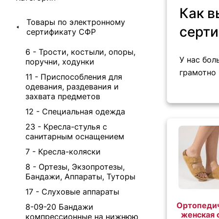
Как в
Товары по электронному
серти
сертификату СФР
6 - Трости, костыли, опоры,
У нас бол
поручни, ходунки
грамотно
11 - Приспособления для
одевания, раздевания и
захвата предметов
12 - Специальная одежда
23 - Кресла-стулья с
санитарным оснащением
7 - Кресла-коляски
8 - Ортезы, Экзопротезы,
Бандажи, Аппараты, Туторы
17 - Слуховые аппараты
Ортопеди
8-09-20 Бандажи
женская 
компрессионные на нижнюю