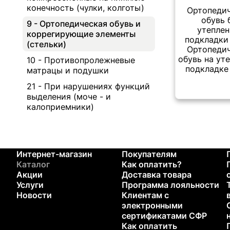
конечность (чулки, колготы)
Ортопеди
обувь 
9 - Ортопедическая обувь и
утепле
коррегирующие элементы
подкладки 
(стельки)
Ортопеди
обувь на ут
10 - Противопролежневые
подкладке 
матрацы и подушки
21 - При нарушениях функций
выделения (моче - и
калоприемники)
Интернет-магазин
Покупателям
Каталог
Как оплатить?
Акции
Доставка товара
Услуги
Программа лояльности
Новости
Клиентам с
электронными
сертификатами СФР
Как оплатить