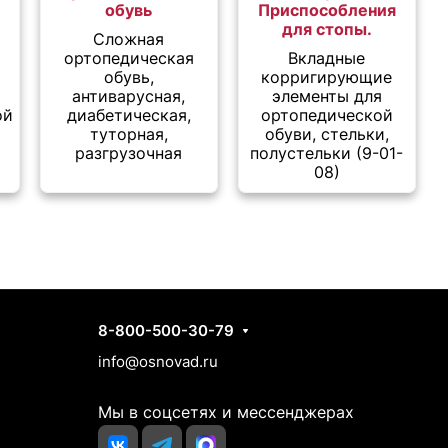
обувь
Приспособления
для стопы.
Сложная
ортопедическая
Вкладные
,
обувь,
корригирующие
антиварусная,
элементы для
ой
диабетическая,
ортопедической
туторная,
обуви, стельки,
разгрузочная
полустельки (9-01-
08)
Контакты
8-800-500-30-79
info@osnovad.ru
Мы в соцсетях и мессенджерах