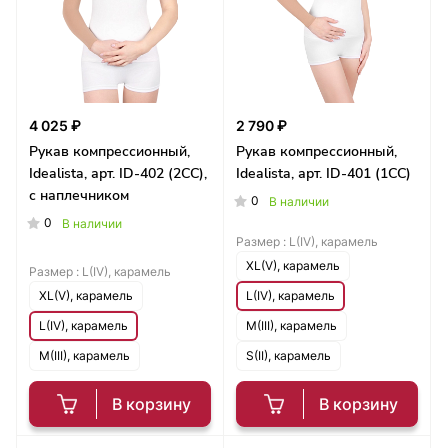
4 025 ₽
2 790 ₽
Рукав компрессионный,
Рукав компрессионный,
Idealista, арт. ID-402 (2СС),
Idealista, арт. ID-401 (1CC)
с наплечником
0
В наличии
0
В наличии
Размер :
L(IV), карамель
XL(V), карамель
Размер :
L(IV), карамель
XL(V), карамель
L(IV), карамель
L(IV), карамель
M(III), карамель
M(III), карамель
S(II), карамель
В корзину
В корзину