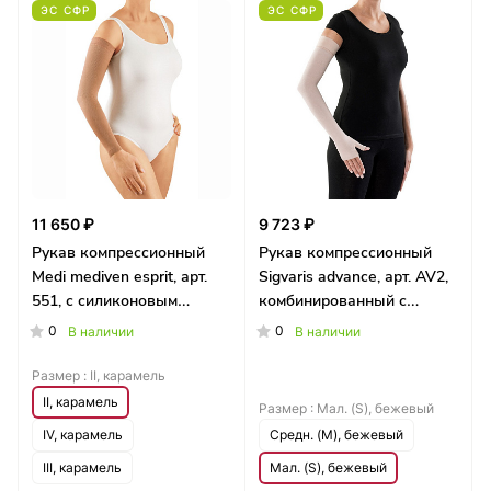
ЭС СФР
ЭС СФР
11 650 ₽
9 723 ₽
Рукав компрессионный
Рукав компрессионный
Medi mediven esprit, арт.
Sigvaris advance, арт. AV2,
551, с силиконовым
комбинированный с
фиксатором, стандартный,
силиконовым фиксатором,
0
0
В наличии
В наличии
длинный
нормальны
Размер :
II, карамель
II, карамель
Размер :
Мал. (S), бежевый
IV, карамель
Средн. (M), бежевый
III, карамель
Мал. (S), бежевый