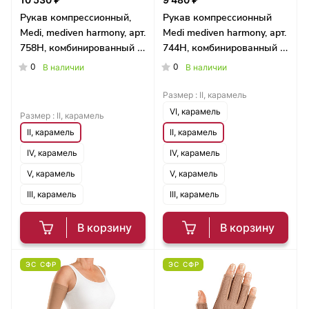
Рукав компрессионный,
Рукав компрессионный
Medi, mediven harmony, арт.
Medi mediven harmony, арт.
758H, комбинированный с
744H, комбинированный с
силиконовым фиксатором
наплечником
0
0
В наличии
В наличии
Размер :
II, карамель
VI, карамель
Размер :
II, карамель
II, карамель
II, карамель
IV, карамель
IV, карамель
V, карамель
V, карамель
III, карамель
III, карамель
В корзину
В корзину
ЭС СФР
ЭС СФР