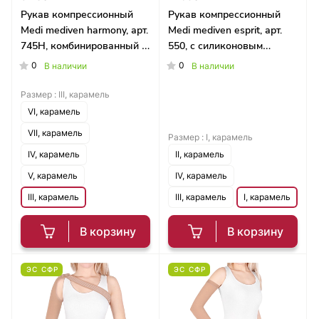
Рукав компрессионный
Рукав компрессионный
Medi mediven harmony, арт.
Medi mediven esprit, арт.
745H, комбинированный с
550, с силиконовым
наплечником, широкий
фиксатором, стандартный
0
0
В наличии
В наличии
Размер :
III, карамель
VI, карамель
VII, карамель
Размер :
I, карамель
IV, карамель
II, карамель
V, карамель
IV, карамель
III, карамель
III, карамель
I, карамель
В корзину
В корзину
ЭС СФР
ЭС СФР