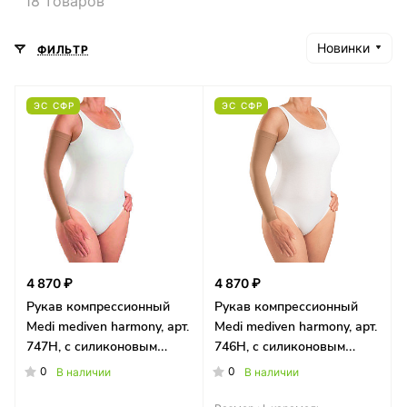
18 товаров
Новинки
ФИЛЬТР
ЭС СФР
ЭС СФР
4 870 ₽
4 870 ₽
Рукав компрессионный
Рукав компрессионный
Medi mediven harmony, арт.
Medi mediven harmony, арт.
747H, с силиконовым
746H, с силиконовым
фиксатором, широкий
фиксатором
0
0
В наличии
В наличии