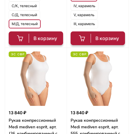
С/К, телесный
IV, карамель
С/Д, телесный
V, карамель
М/Д, телесный
III, карамель
В корзину
В корзину
ЭС СФР
ЭС СФР
13 840 ₽
13 840 ₽
Рукав компрессионный
Рукав компрессионный
Medi mediven esprit, арт.
Medi mediven esprit, арт.
J26, комбинированный с
555, комбинированный с