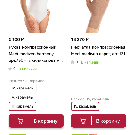
5 100 ₽
13 270 ₽
Рукав компрессионный
Перчатка компрессионная
Medi mediven harmony,
Medi mediven esprit, арт.J21
арт.750H, с силиконовым
0
В наличии
фиксатором
0
В наличии
Размер :
III, карамель
IV, карамель
V, карамель
Размер :
IV, карамель
III, карамель
IV, карамель
В корзину
В корзину