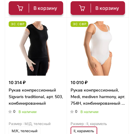
В корзину
В корзину
ЭС СФР
ЭС СФР
10 314 ₽
10 010 ₽
Рукав компрессионный
Рукав компрессионный,
Sigvaris traditional, арт. 503,
Medi, mediven harmony, арт.
комбинированный
754H, комбинированный с
силиконовым фиксатором
0
0
В наличии
В наличии
Размер :
М/Д, телесный
Размер :
II, карамель
М/К, телесный
II, карамель