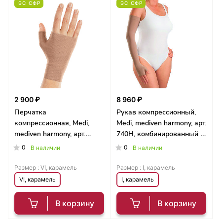
ЭС СФР
ЭС СФР
2 900 ₽
8 960 ₽
Перчатка
Рукав компрессионный,
компрессионная, Medi,
Medi, mediven harmony, арт.
mediven harmony, арт.
740H, комбинированный с
722H
наплечником
0
0
В наличии
В наличии
Размер :
VI, карамель
Размер :
I, карамель
VI, карамель
I, карамель
В корзину
В корзину