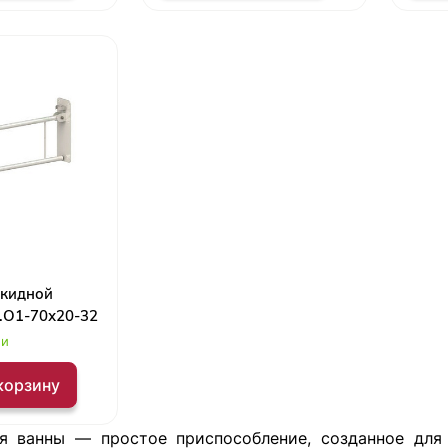
ткидной
т.О1-70х20-32
ии
корзину
я ванны — простое приспособление, созданное для