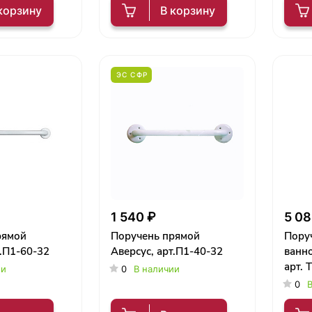
корзину
В корзину
ЭС СФР
1 540 ₽
5 08
рямой
Поручень прямой
Поруч
т.П1-60-32
Аверсус, арт.П1-40-32
ванно
арт. 
ии
0
В наличии
левы
0
В