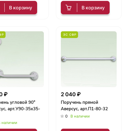
В корзину
В корзину
ФР
ЭС СФР
0 ₽
2 040 ₽
ень угловой 90°
Поручень прямой
ус, арт.У90-35х35-
Аверсус, арт.П1-80-32
0
В наличии
 наличии