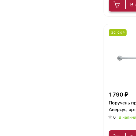
В 
ЭС СФР
1 790 ₽
Поручень п
Аверсус, ар
0
В налич