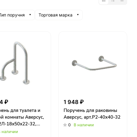
Тип поручня
Торговая марка
4 ₽
1 948 ₽
ень для туалета и
Поручень для раковины
й комнаты Аверсус,
Аверсус, арт.Р2-40х40-32
2Л-18х50х22-32,
0
В наличии
й
 наличии