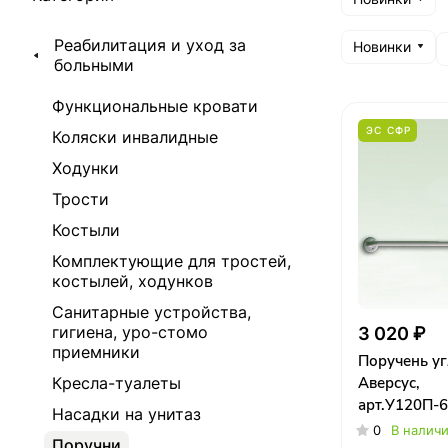
Реабилитация и уход за
Новинки
больными
Функциональные кровати
ЭС СФР
Коляски инвалидные
Ходунки
Трости
Костыли
Комплектующие для тростей,
костылей, ходунков
Санитарные устройства,
гигиена, уро-стомо
3 020 ₽
приемники
Поручень уг
Кресла-туалеты
Аверсус,
арт.У120П-6
Насадки на унитаз
правый
0
В налич
Поручни