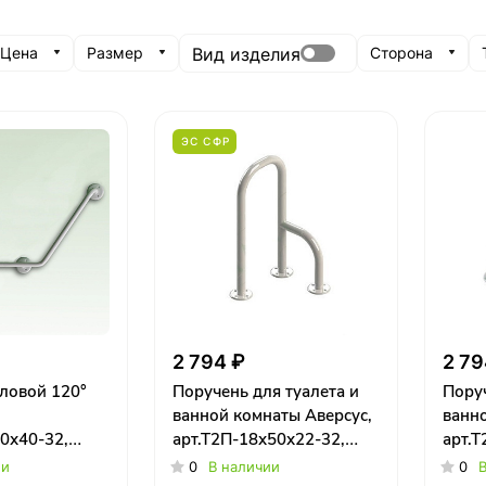
Вид изделия
Цена
Размер
Сторона
ЭС СФР
2 794 ₽
2 79
ловой 120°
Поручень для туалета и
Поруч
ванной комнаты Аверсус,
ванно
0х40-32,
арт.Т2П-18х50х22-32,
арт.Т
правый
левы
ии
0
В наличии
0
В