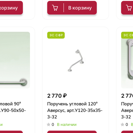
корзину
В корзину
ЭС СФР
ЭС С
2 770 ₽
2 77
ловой 90°
Поручень угловой 120°
Поруч
т.У90-50х50-
Аверсус, арт.У120-35х35-
Аверс
3-32
3-32
ии
0
В наличии
0
В