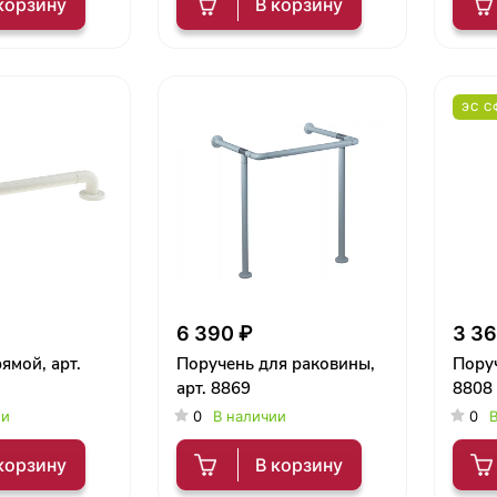
корзину
В корзину
ЭС С
6 390 ₽
3 36
ямой, арт.
Поручень для раковины,
Поруч
арт. 8869
8808
ии
0
В наличии
0
В
корзину
В корзину