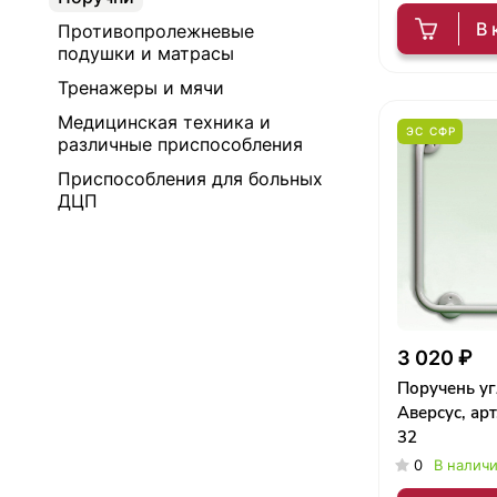
В 
Противопролежневые
подушки и матрасы
Тренажеры и мячи
Медицинская техника и
ЭС СФР
различные приспособления
Приспособления для больных
ДЦП
3 020 ₽
Поручень уг
Аверсус, ар
32
0
В налич