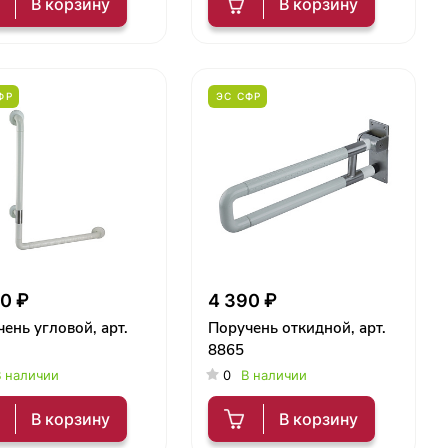
В корзину
В корзину
ФР
ЭС СФР
0 ₽
4 390 ₽
ень угловой, арт.
Поручень откидной, арт.
8865
 наличии
0
В наличии
В корзину
В корзину