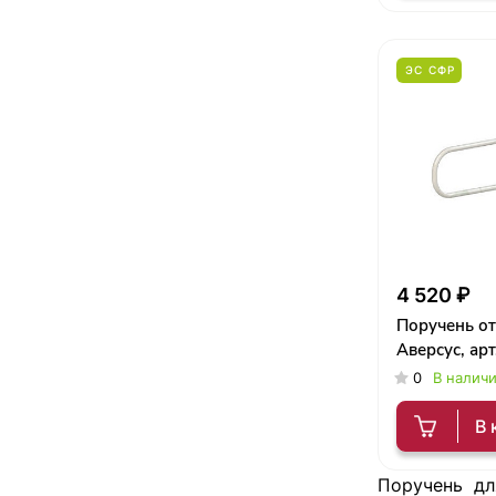
ЭС СФР
4 520 ₽
Поручень о
Аверсус, ар
0
В налич
В 
Поручень дл