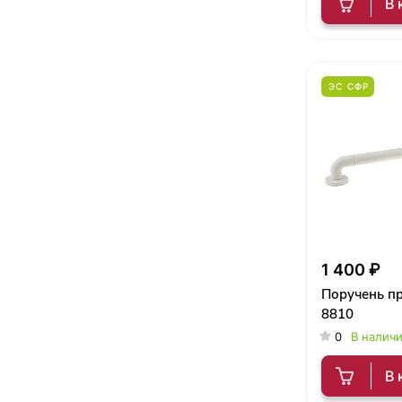
В 
ЭС СФР
1 400 ₽
Поручень пр
8810
0
В налич
В 