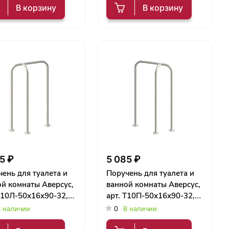
В корзину
В корзину
5 ₽
5 085 ₽
ень для туалета и
Поручень для туалета и
й комнаты Аверсус,
ванной комнаты Аверсус,
Т10Л-50х16х90-32,
арт. Т10П-50х16х90-32,
й
правый
 наличии
0
В наличии