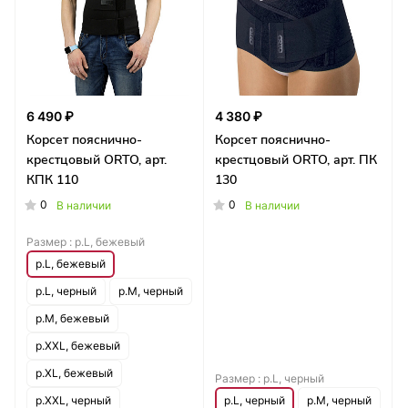
6 490 ₽
4 380 ₽
Корсет пояснично-
Корсет пояснично-
крестцовый ORTO, арт.
крестцовый ORTO, арт. ПК
КПК 110
130
0
0
В наличии
В наличии
Размер :
р.L, бежевый
р.L, бежевый
р.L, черный
р.M, черный
р.M, бежевый
р.XXL, бежевый
р.XL, бежевый
Размер :
р.L, черный
р.XXL, черный
р.L, черный
р.M, черный