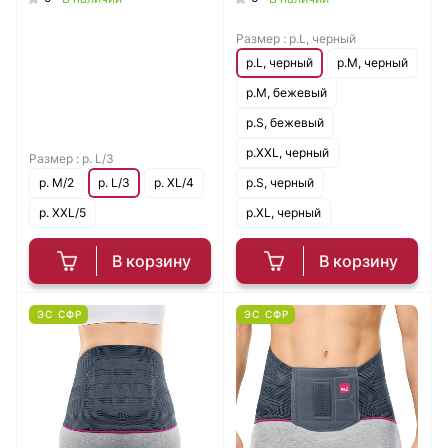
Размер :
р.L, черный
р.L, черный
р.M, черный
р.M, бежевый
р.S, бежевый
р.XXL, черный
Размер :
р. L/3
р. M/2
р. L/3
р. XL/4
р.S, черный
р. XXL/5
р.XL, черный
В корзину
В корзину
ЭС СФР
ЭС СФР