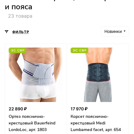
и пояса
23 товара
Новинки
ФИЛЬТР
ЭС СФР
ЭС СФР
22 890 ₽
17 970 ₽
Ортез пояснично-
Корсет пояснично-
крестцовый Bauerfeind
крестцовый Medi
LordoLoc, арт. 1803
Lumbamed facet, арт. 654