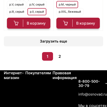
р.V, серый
р.IV, серый
р.M, черный
р.III, серый
р.II, серый
р.XXL, бежевый
В корзину
В корзину
Загрузить еще
1
2
Интернет-
Покупателям
Правовая
Контакты
магазин
информация
8-800-500-
30-79
info@osnovad.ru
Мы в соцсетях