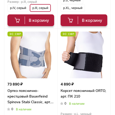
р.S, черный
Размер :
р.III, серый
р.IV, серый
р.III, серый
р.XL, черный
В корзину
В корзину
ЭС СФР
ЭС СФР
73 890 ₽
4 890 ₽
Ортез пояснично-
Корсет поясничный ORTO,
крестцовый Bauerfeind
арт. ПК 210
Spinova Stabi Classic, арт.
0
В наличии
1824
0
В наличии
Размер :
р.L, черный