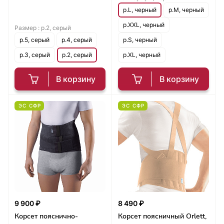
р.L, черный
р.M, черный
р.XXL, черный
Размер :
р.2, серый
р.5, серый
р.4, серый
р.S, черный
р.3, серый
р.2, серый
р.XL, черный
В корзину
В корзину
ЭС СФР
ЭС СФР
9 900 ₽
8 490 ₽
Корсет пояснично-
Корсет поясничный Orlett,