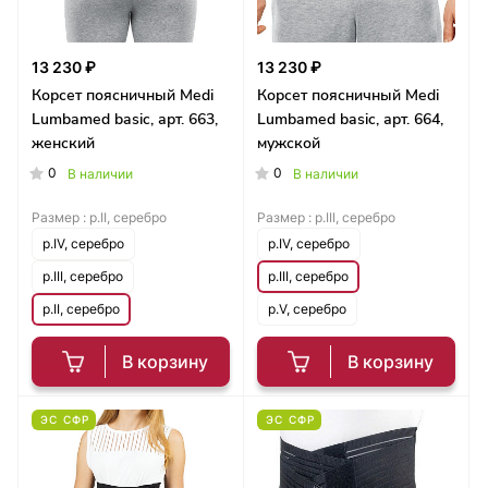
13 230 ₽
13 230 ₽
Корсет поясничный Medi
Корсет поясничный Medi
Lumbamed basic, арт. 663,
Lumbamed basic, арт. 664,
женский
мужской
0
0
В наличии
В наличии
Размер :
р.II, серебро
Размер :
р.III, серебро
р.IV, серебро
р.IV, серебро
р.III, серебро
р.III, серебро
р.II, серебро
р.V, серебро
В корзину
В корзину
ЭС СФР
ЭС СФР