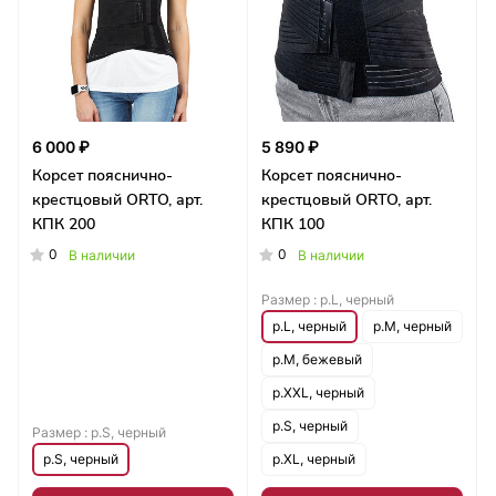
6 000 ₽
5 890 ₽
Корсет пояснично-
Корсет пояснично-
крестцовый ORTO, арт.
крестцовый ORTO, арт.
КПК 200
КПК 100
0
0
В наличии
В наличии
Размер :
р.L, черный
р.L, черный
р.M, черный
р.M, бежевый
р.XXL, черный
р.S, черный
Размер :
р.S, черный
р.S, черный
р.XL, черный