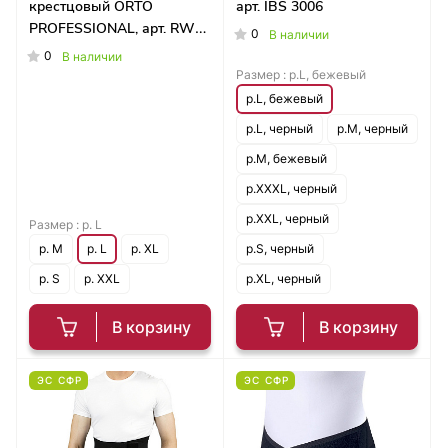
крестцовый ORTO
арт. IBS 3006
PROFESSIONAL, арт. RWA
0
В наличии
4000
0
В наличии
Размер :
р.L, бежевый
р.L, бежевый
р.L, черный
р.M, черный
р.M, бежевый
р.XXXL, черный
р.XXL, черный
Размер :
р. L
р. M
р. L
р. XL
р.S, черный
р. S
р. XXL
р.XL, черный
В корзину
В корзину
ЭС СФР
ЭС СФР