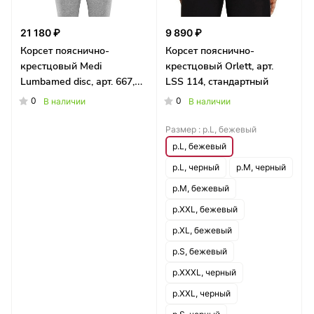
21 180 ₽
9 890 ₽
Корсет пояснично-
Корсет пояснично-
крестцовый Medi
крестцовый Orlett, арт.
Lumbamed disc, арт. 667,
LSS 114, стандартный
женский
0
0
В наличии
В наличии
Размер :
р.L, бежевый
р.L, бежевый
р.L, черный
р.M, черный
р.M, бежевый
р.XXL, бежевый
р.XL, бежевый
р.S, бежевый
р.XXXL, черный
р.XXL, черный