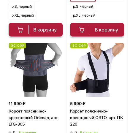
р.S, черный
р.S, черный
р.XL, черный
р.XL, черный
В корзину
В корзину
ЭС СФР
ЭС СФР
11 990 ₽
5 990 ₽
Корсет пояснично-
Корсет пояснично-
крестцовый Orliman, арт.
крестцовый ORTO, арт. ПК
LTG-305
220
0
0
В наличии
В наличии