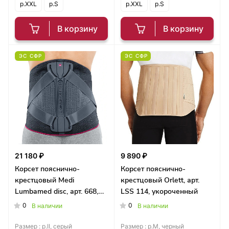
р.XXL
р.S
р.XXL
р.S
В корзину
В корзину
ЭС СФР
ЭС СФР
21 180 ₽
9 890 ₽
Корсет пояснично-
Корсет пояснично-
крестцовый Medi
крестцовый Orlett, арт.
Lumbamed disc, арт. 668,
LSS 114, укороченный
мужской
0
0
В наличии
В наличии
Размер :
р.II, серый
Размер :
р.M, черный