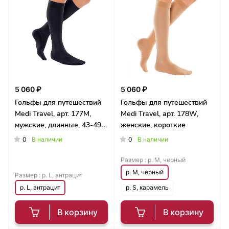
5 060 ₽
5 060 ₽
Гольфы для путешествий
Гольфы для путешествий
Medi Travel, арт. 177M,
Medi Travel, арт. 178W,
мужские, длинные, 43-49
женские, короткие
см
0
0
В наличии
В наличии
Размер :
р. M, черный
р. M, черный
Размер :
р. L, антрацит
р. L, антрацит
р. S, карамель
В корзину
В корзину