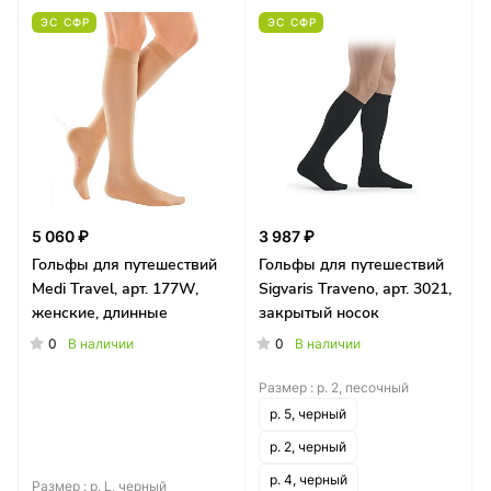
ЭС СФР
ЭС СФР
5 060 ₽
3 987 ₽
Гольфы для путешествий
Гольфы для путешествий
Medi Travel, арт. 177W,
Sigvaris Traveno, арт. 3021,
женские, длинные
закрытый носок
0
0
В наличии
В наличии
Размер :
р. 2, песочный
р. 5, черный
р. 2, черный
р. 4, черный
Размер :
р. L, черный