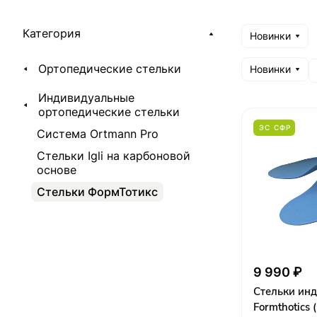
Категория
Новинки
Ортопедические стельки
Новинки
Индивидуальные
ортопедические стельки
ЭС СФР
Cистема Ortmann Pro
Стельки Igli на карбоновой
основе
Стельки ФормТотикс
9 990 ₽
Стельки ин
Formthotics