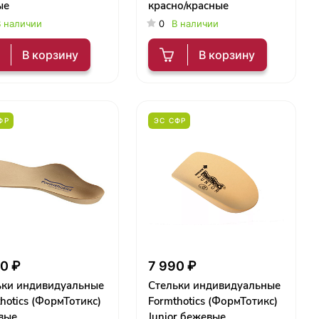
ые
красно/красные
 наличии
0
В наличии
В корзину
В корзину
ФР
ЭС СФР
0 ₽
7 990 ₽
ьки индивидуальные
Стельки индивидуальные
hotics (ФормТотикс)
Formthotics (ФормТотикс)
вые
Junior бежевые