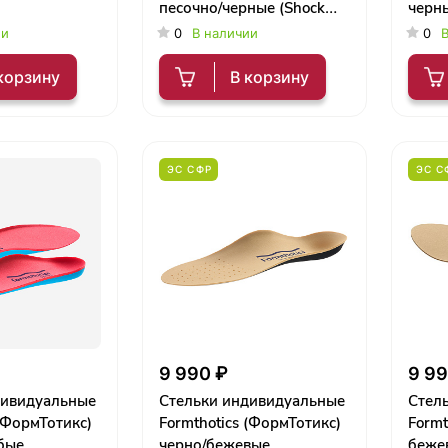
песочно/черные (Shock
черн
Stop)
ии
0
В наличии
0
В
корзину
В корзину
ЭС СФР
ЭС С
9 990 ₽
9 99
дивидуальные
Стельки индивидуальные
Стел
 (ФормТотикс)
Formthotics (ФормТотикс)
Formt
бые
черно/бежевые
беже