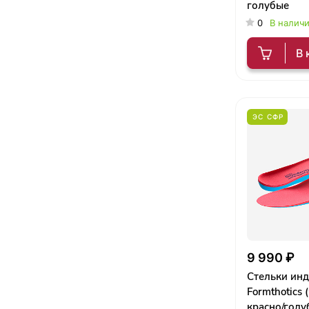
голубые
0
В налич
В 
ЭС СФР
9 990 ₽
Стельки ин
Formthotics
красно/голу