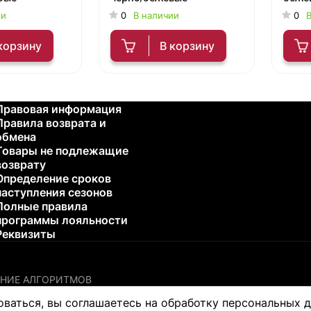
ии
0
В наличии
0
В
корзину
В корзину
Правовая информация
Правила возврата и
обмена
Товары не подлежащие
возврату
Определение сроков
наступления сезонов
Полные правила
программы лояльности
Реквизиты
НИЕ АЛГОРИТМОВ
остики или лечения каких-либо проблем со здоровьем. Пожалу
оваться, вы соглашаетесь на обработку персональных 