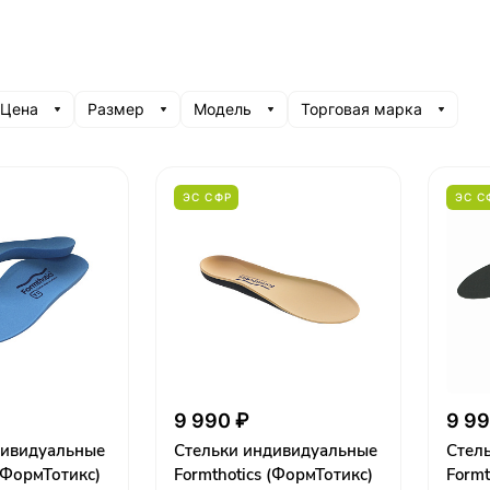
Цена
Размер
Модель
Торговая марка
ЭС СФР
ЭС С
9 990 ₽
9 99
дивидуальные
Стельки индивидуальные
Стел
 (ФормТотикс)
Formthotics (ФормТотикс)
Formt