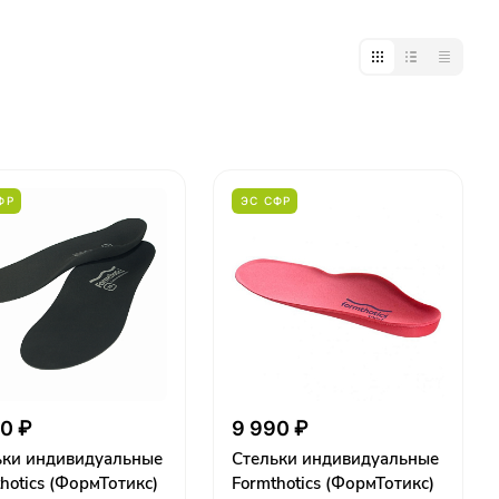
ФР
ЭС СФР
0 ₽
9 990 ₽
ьки индивидуальные
Стельки индивидуальные
hotics (ФормТотикс)
Formthotics (ФормТотикс)