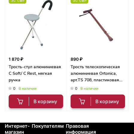
ЭС СФР
ЭС СФР
1 870 ₽
890 ₽
Трость-стул алюминиевая
Трость телескопическая
C Soft/ C Rest, мягкая
алюминиевая Ortonica,
ручка
арт.TS 708, пластиковая
ручка, с выдвижным УПС
0
0
В наличии
В наличии
В корзину
В корзину
Интернет-
Покупателям
Правовая
Контакты
магазин
информация