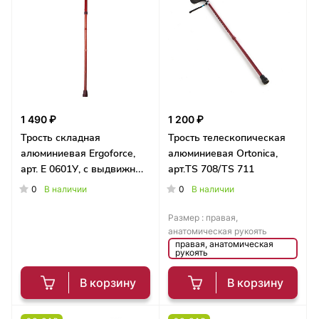
1 490 ₽
1 200 ₽
Трость складная
Трость телескопическая
алюминиевая Ergoforce,
алюминиевая Ortonica,
арт. Е 0601У, с выдвижным
арт.TS 708/TS 711
УПС
0
0
В наличии
В наличии
Размер :
правая,
анатомическая рукоять
правая, анатомическая
рукоять
В корзину
В корзину