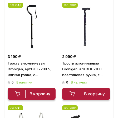
ЭС СФР
ЭС СФР
3 190 ₽
2 990 ₽
Трость алюминиевая
Трость алюминиевая
Bronigen, арт.BОC-200 S,
Bronigen, арт.BОC-100,
мягкая ручка, с
пластиковая ручка, с
выдвижным УПС
выдвижным УПС
0
0
В наличии
В наличии
В корзину
В корзину
ЭС СФР
ЭС СФР