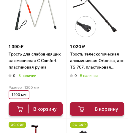
1 390 ₽
1 020 ₽
Трость для слабовидящих
Трость телескопическая
алюминиевая C Comfort,
алюминиевая Ortonica, арт.
пластиковая ручка
TS 707, пластиковая
ручка, с выдвижным УПС
0
0
В наличии
В наличии
Размер :
1200 мм
1200 мм
В корзину
В корзину
ЭС СФР
ЭС СФР