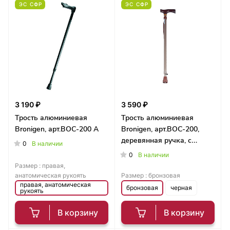
ЭС СФР
ЭС СФР
3 190 ₽
3 590 ₽
Трость алюминиевая
Трость алюминиевая
Bronigen, арт.BОC-200 A
Bronigen, арт.BОC-200,
деревянная ручка, с
0
В наличии
выдвижным УПС
0
В наличии
Размер :
правая,
анатомическая рукоять
Размер :
бронзовая
правая, анатомическая
бронзовая
черная
рукоять
В корзину
В корзину