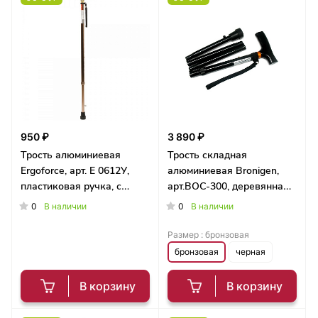
950 ₽
3 890 ₽
Трость алюминиевая
Трость складная
Ergoforce, арт. Е 0612У,
алюминиевая Bronigen,
пластиковая ручка, с
арт.ВОС-300, деревянная
выдвижным УПС
ручка, с выдвижным УПС
0
0
В наличии
В наличии
Размер :
бронзовая
бронзовая
черная
В корзину
В корзину