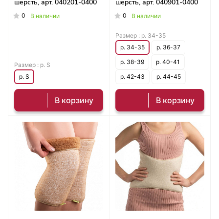
шерсть, арт. 040201-0400
шерсть, арт. 040901-0400
0
0
В наличии
В наличии
Размер :
р. 34-35
р. 34-35
р. 36-37
р. 38-39
р. 40-41
Размер :
р. S
р. S
р. 42-43
р. 44-45
В корзину
В корзину