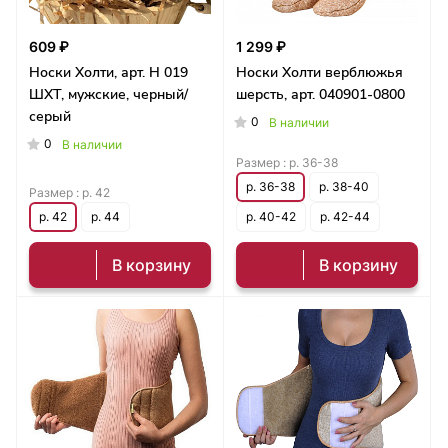
609 ₽
1 299 ₽
Носки Холти, арт. Н 019
Носки Холти верблюжья
ШХТ, мужские, черный/
шерсть, арт. 040901-0800
серый
0
В наличии
0
В наличии
Размер :
р. 36-38
р. 36-38
р. 38-40
Размер :
р. 42
р. 42
р. 44
р. 40-42
р. 42-44
В корзину
В корзину