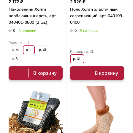
2 172 ₽
2 929 ₽
Наколенник Холти
Пояс Холти эластичный
верблюжья шерсть, арт.
согревающий, арт. 040109-
040401-0800 (2 шт.)
0400
0
0
В наличии
В наличии
Размер :
р. L
р. M
р. L
р. XL
Размер :
р. XL
р. S
р. XL
В корзину
В корзину