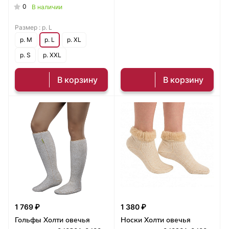
0
В наличии
Размер :
р. L
р. M
р. L
р. XL
р. S
р. XXL
В корзину
В корзину
1 769 ₽
1 380 ₽
Гольфы Холти овечья
Носки Холти овечья