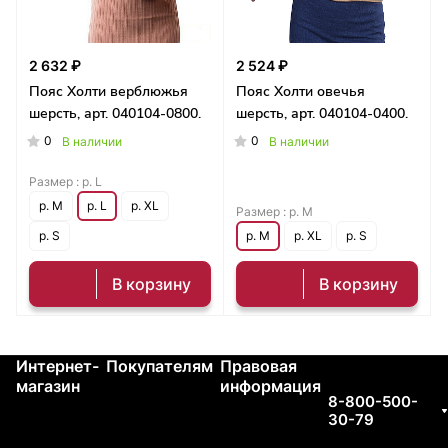
2 632 ₽
2 524 ₽
Пояс Холти верблюжья
Пояс Холти овечья
шерсть, арт. 040104-0800.
шерсть, арт. 040104-0400.
0
0
В наличии
В наличии
Размер :
р. L
р. M
р. L
р. XL
Размер :
р. M
р. S
р. M
р. XL
р. S
В корзину
В корзину
Интернет-
Покупателям
Правовая
Контакты
магазин
информация
8-800-500-
30-79