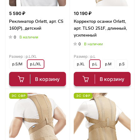
5 590 ₽
10 190 ₽
Реклинатор Orlett, арт. CS
Корректор осанки Orlett,
160(P), детский
арт. TLSO 251F, длинный,
усиленный
0
В наличии
0
В наличии
Размер :
р.L/XL
Размер :
р.L
р.S/M
р.L/XL
р.XL
р.L
р.M
р.S
В корзину
В корзину
ЭС СФР
ЭС СФР