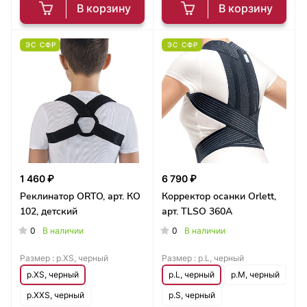
В корзину
В корзину
ЭС СФР
ЭС СФР
1 460 ₽
6 790 ₽
Реклинатор ORTO, арт. КО
Корректор осанки Orlett,
102, детский
арт. TLSO 360A
0
0
В наличии
В наличии
Размер :
р.XS, черный
Размер :
р.L, черный
р.XS, черный
р.L, черный
р.M, черный
р.XXS, черный
р.S, черный