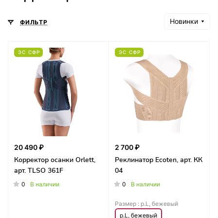
Новинки
ФИЛЬТР
ЭС СФР
ЭС СФР
20 490 ₽
2 700 ₽
Корректор осанки Orlett,
Реклинатор Ecoten, арт. КК
арт. TLSO 361F
04
0
0
В наличии
В наличии
Размер :
р.L, бежевый
р.L, бежевый