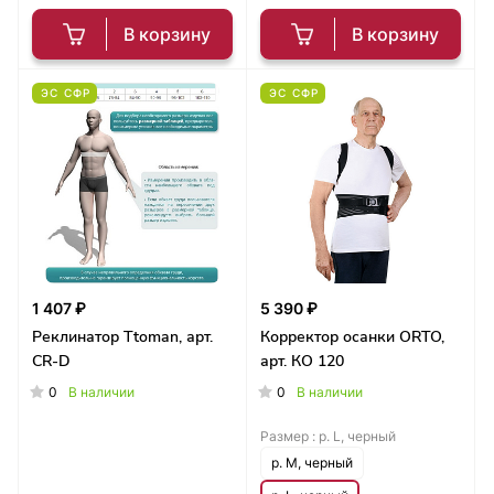
В корзину
В корзину
ЭС СФР
ЭС СФР
1 407 ₽
5 390 ₽
Реклинатор Ttoman, арт.
Корректор осанки ORTO,
CR-D
арт. КО 120
0
0
В наличии
В наличии
Размер :
р. L, черный
р. M, черный