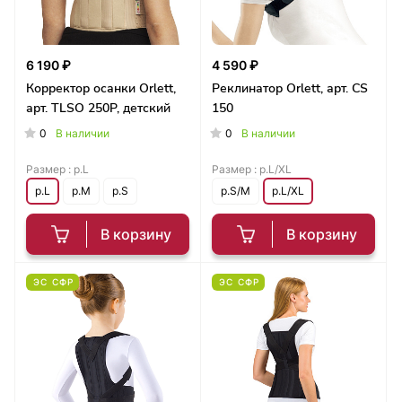
6 190 ₽
4 590 ₽
Корректор осанки Orlett,
Реклинатор Orlett, арт. CS
арт. TLSO 250P, детский
150
0
0
В наличии
В наличии
Размер :
р.L
Размер :
р.L/XL
р.L
р.M
р.S
р.S/M
р.L/XL
В корзину
В корзину
ЭС СФР
ЭС СФР