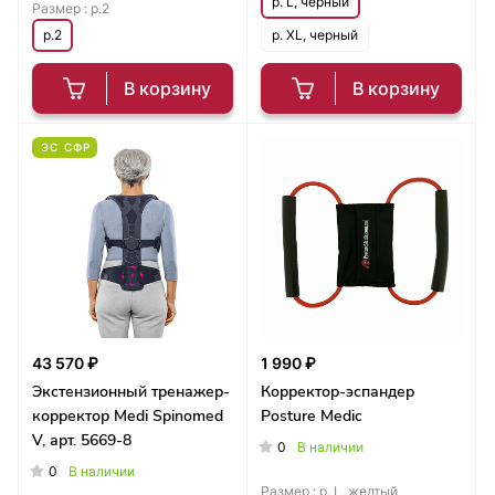
р. L, черный
Размер :
р.2
р.2
р. XL, черный
В корзину
В корзину
ЭС СФР
43 570 ₽
1 990 ₽
Экстензионный тренажер-
Корректор-эспандер
корректор Medi Spinomed
Posture Medic
V, арт. 5669-8
0
В наличии
0
В наличии
Размер :
р. L, желтый