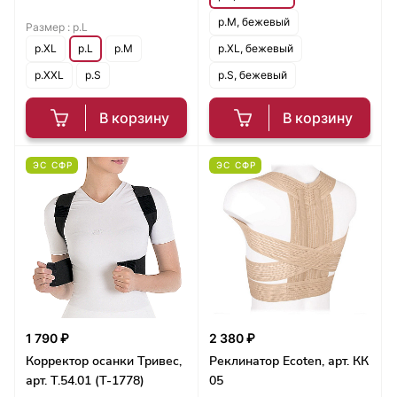
р.M, бежевый
Размер :
р.L
р.XL
р.L
р.M
р.XL, бежевый
р.XXL
р.S
р.S, бежевый
В корзину
В корзину
ЭС СФР
ЭС СФР
1 790 ₽
2 380 ₽
Корректор осанки Тривес,
Реклинатор Ecoten, арт. КК
арт. Т.54.01 (Т-1778)
05