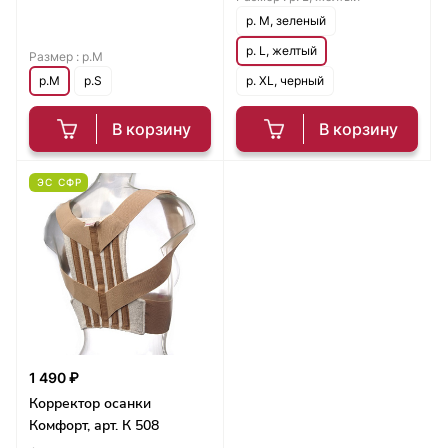
р. M, зеленый
р. L, желтый
Размер :
р.M
р.M
р.S
р. XL, черный
В корзину
В корзину
ЭС СФР
1 490 ₽
Корректор осанки
Комфорт, арт. К 508