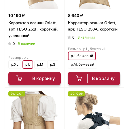
10 190 ₽
8 640 ₽
Корректор осанки Orlett,
Корректор осанки Orlett,
арт. TLSO 251F, короткий,
арт. TLSO 250A, короткий
усиленный
0
В наличии
0
В наличии
Размер :
р.L, бежевый
р.L, бежевый
Размер :
р.L
р.XL
р.L
р.M
р.S
р.M, бежевый
В корзину
В корзину
ЭС СФР
ЭС СФР