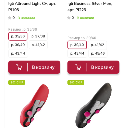
Igli Allround Light С+, арт.
Igli Business Silver Мen,
PJ103
арт. PJ223
0
0
В наличии
В наличии
Размер :
р. 35/36
р. 35/36
р. 37/38
Размер :
р. 39/40
р. 39/40
р. 41/42
р. 39/40
р. 41/42
р. 43/44
р. 43/44
р. 45/46
В корзину
В корзину
ЭС СФР
ЭС СФР