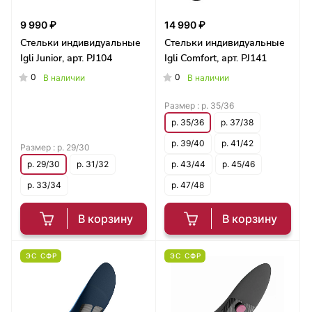
9 990 ₽
14 990 ₽
Стельки индивидуальные
Стельки индивидуальные
Igli Junior, арт. PJ104
Igli Comfort, арт. PJ141
0
0
В наличии
В наличии
Размер :
р. 35/36
р. 35/36
р. 37/38
р. 39/40
р. 41/42
Размер :
р. 29/30
р. 29/30
р. 31/32
р. 43/44
р. 45/46
р. 33/34
р. 47/48
В корзину
В корзину
ЭС СФР
ЭС СФР