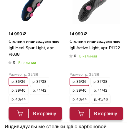
14 990 ₽
14 990 ₽
Стельки индивидуальные
Стельки индивидуальные
Igli Heel Spur Light, арт.
Igli Active Light, арт. PJ122
PJ038
0
В наличии
0
В наличии
Размер :
р. 35/36
Размер :
р. 35/36
р. 35/36
р. 37/38
р. 35/36
р. 37/38
р. 39/40
р. 41/42
р. 39/40
р. 41/42
р. 43/44
р. 43/44
р. 45/46
В корзину
В корзину
Индивидуальные стельки Igli с карбоновой