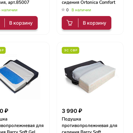
ия, арт.85007
сидения Ortonica Comfort
 наличии
0
В наличии
В корзину
В корзину
ФР
ЭС СФР
0 ₽
3 990 ₽
шка
Подушка
ивопролежневая для
противопролежневая для
ия Barry Soft Gel
сидения Barry Soft