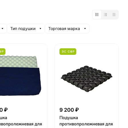
Тип подушки
Торговая марка
ФР
ЭС СФР
0 ₽
9 200 ₽
шка
Подушка
ивопролежневая для
противопролежневая для