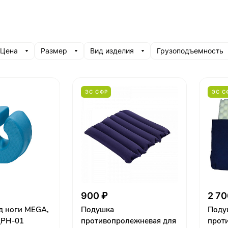
Цена
Размер
Вид изделия
Грузоподъемность
ЭС СФР
ЭС С
900 ₽
2 70
д ноги MEGA,
Подушка
Поду
ДРН-01
противопролежневая для
прот