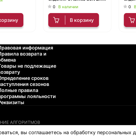
арт. SL102
0
В наличии
0
В
корзину
В корзину
Правовая информация
Правила возврата и
обмена
Товары не подлежащие
возврату
Определение сроков
наступления сезонов
Полные правила
программы лояльности
Реквизиты
НИЕ АЛГОРИТМОВ
остики или лечения каких-либо проблем со здоровьем. Пожалу
оваться, вы соглашаетесь на обработку персональных 