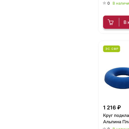
0
В налич
В 
ЭС СФР
1 216 ₽
Круг подкл
Альпина Пл
0
В налич