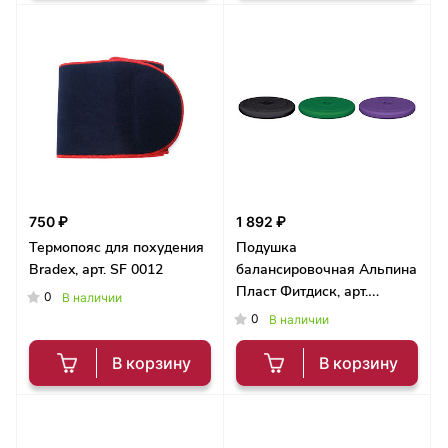
750 ₽
1 892 ₽
Термопояс для похудения
Подушка
Bradex, арт. SF 0012
балансировочная Альпина
Пласт Фитдиск, арт.
0
В наличии
403273, черный
0
В наличии
В корзину
В корзину