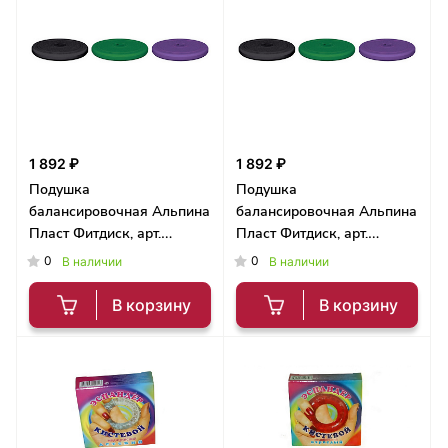
1 892 ₽
1 892 ₽
Подушка
Подушка
балансировочная Альпина
балансировочная Альпина
Пласт Фитдиск, арт.
Пласт Фитдиск, арт.
403283, фиолетовый
403243, зеленый
0
0
В наличии
В наличии
В корзину
В корзину