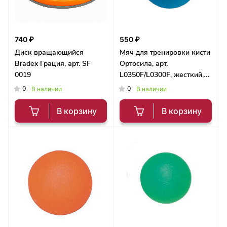
740 ₽
550 ₽
Диск вращающийся
Мяч для тренировки кисти
Bradex Грация, арт. SF
Ортосила, арт.
0019
L0350F/L0300F, жесткий,
синий
0
0
В наличии
В наличии
В корзину
В корзину