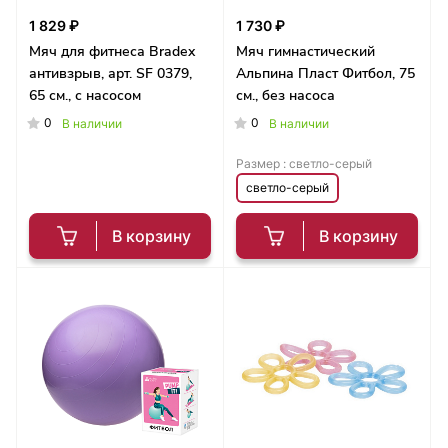
1 829 ₽
1 730 ₽
Мяч для фитнеса Bradex
Мяч гимнастический
антивзрыв, арт. SF 0379,
Альпина Пласт Фитбол, 75
65 см., с насосом
см., без насоса
0
0
В наличии
В наличии
Размер :
светло-серый
светло-серый
В корзину
В корзину