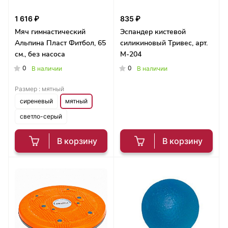
1 616 ₽
835 ₽
Мяч гимнастический
Эспандер кистевой
Альпина Пласт Фитбол, 65
силикиновый Тривес, арт.
см., без насоса
М-204
0
0
В наличии
В наличии
Размер :
мятный
сиреневый
мятный
светло-серый
В корзину
В корзину