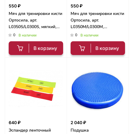
550 ₽
550 ₽
Мяч для тренировки кисти
Мяч для тренировки кисти
Ортосила, арт.
Ортосила, арт.
L0350S/L0300S, мягкий,
L0350М/L0300М,
оранжевый
полужесткий, зеленый
0
0
В наличии
В наличии
В корзину
В корзину
640 ₽
2 040 ₽
Эспандер ленточный
Подушка