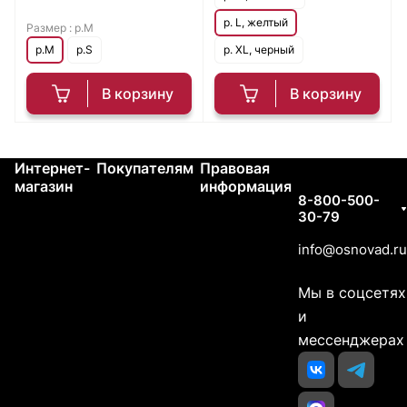
р. L, желтый
Размер :
р.M
р.M
р.S
р. XL, черный
В корзину
В корзину
Интернет-
Покупателям
Правовая
Контакты
магазин
информация
8-800-500-
30-79
info@osnovad.ru
Мы в соцсетях
и
мессенджерах