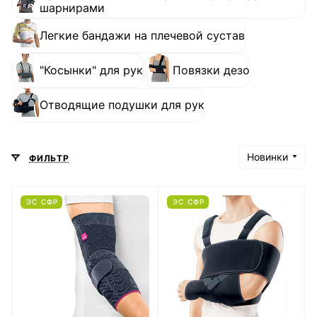
шарнирами
Легкие бандажи на плечевой сустав
"Косынки" для рук
Повязки дезо
Отводящие подушки для рук
Новинки
ФИЛЬТР
ЭС СФР
ЭС СФР