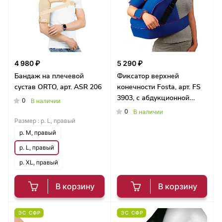
4 980 ₽
5 290 ₽
Бандаж на плечевой
Фиксатор верхней
сустав ORTO, арт. ASR 206
конечности Fosta, арт. FS
3903, с абдукционной
0
В наличии
подушкой
0
В наличии
Размер :
р. L, правый
р. M, правый
р. L, правый
р. XL, правый
В корзину
В корзину
ЭС СФР
ЭС СФР