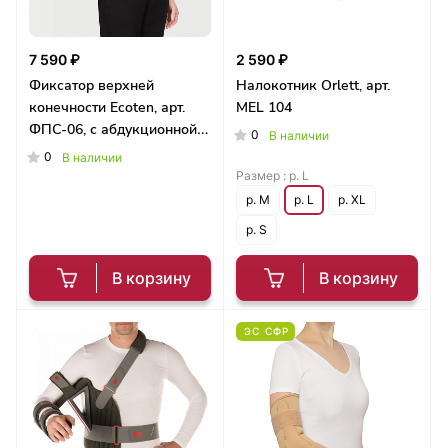
7 590 ₽
2 590 ₽
Фиксатор верхней
Налокотник Orlett, арт.
конечности Ecoten, арт.
MEL 104
ФПС-06, с абдукционной
0
В наличии
подушкой
0
В наличии
Размер :
р. L
р. M
р. L
р. XL
р. S
В корзину
В корзину
ЭС СФР