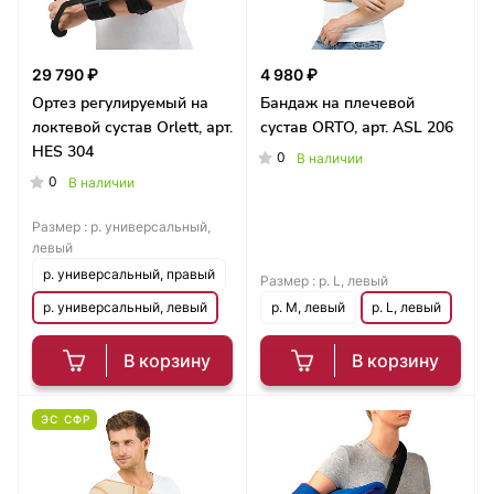
29 790 ₽
4 980 ₽
Ортез регулируемый на
Бандаж на плечевой
локтевой сустав Orlett, арт.
сустав ORTO, арт. ASL 206
HES 304
0
В наличии
0
В наличии
Размер :
р. универсальный,
левый
р. универсальный, правый
Размер :
р. L, левый
р. универсальный, левый
р. M, левый
р. L, левый
В корзину
В корзину
ЭС СФР