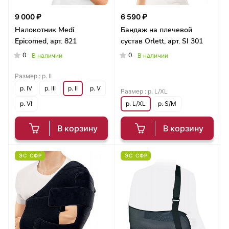
9 000 ₽
6 590 ₽
Налокотник Medi
Бандаж на плечевой
Epicomed, арт. 821
сустав Orlett, арт. SI 301
0
0
В наличии
В наличии
Размер :
р. II
р. IV
р. III
р. II
р. V
Размер :
р. L/XL
р. VI
р. L/XL
р. S/M
В корзину
В корзину
ЭС СФР
ЭС СФР