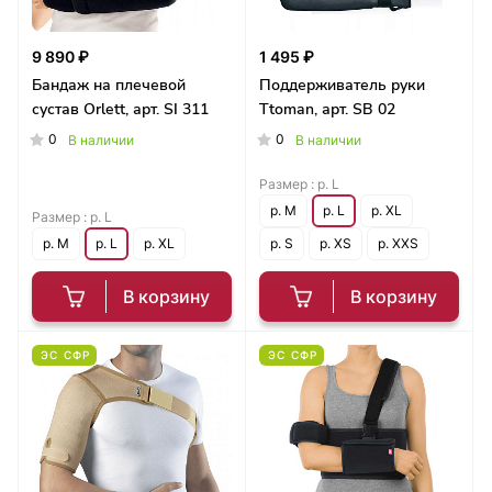
9 890 ₽
1 495 ₽
Бандаж на плечевой
Поддерживатель руки
сустав Orlett, арт. SI 311
Ttoman, арт. SB 02
0
0
В наличии
В наличии
Размер :
р. L
р. M
р. L
р. XL
Размер :
р. L
р. M
р. L
р. XL
р. S
р. XS
р. XXS
В корзину
В корзину
ЭС СФР
ЭС СФР