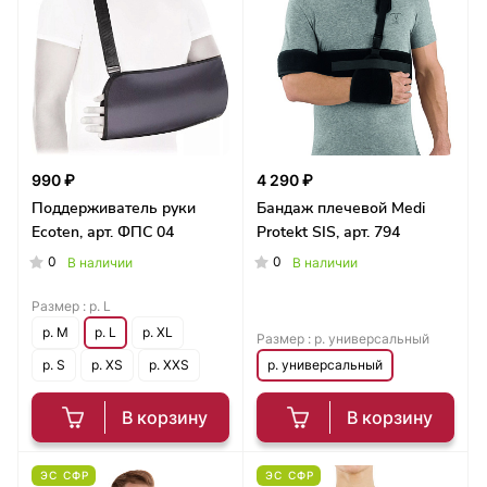
990 ₽
4 290 ₽
Поддерживатель руки
Бандаж плечевой Medi
Ecoten, арт. ФПС 04
Protekt SIS, арт. 794
0
0
В наличии
В наличии
Размер :
р. L
р. M
р. L
р. XL
Размер :
р. универсальный
р. S
р. XS
р. XXS
р. универсальный
В корзину
В корзину
ЭС СФР
ЭС СФР