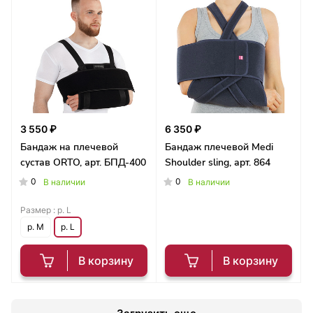
3 550 ₽
6 350 ₽
Бандаж на плечевой
Бандаж плечевой Medi
сустав ORTO, арт. БПД-400
Shoulder sling, арт. 864
0
0
В наличии
В наличии
Размер :
р. L
р. M
р. L
В корзину
В корзину