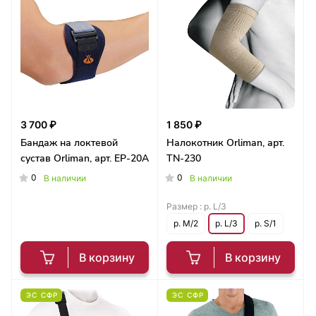
3 700 ₽
1 850 ₽
Бандаж на локтевой
Налокотник Orliman, арт.
сустав Orliman, арт. EP-20A
TN-230
0
0
В наличии
В наличии
Размер :
р. L/3
р. M/2
р. L/3
р. S/1
В корзину
В корзину
ЭС СФР
ЭС СФР