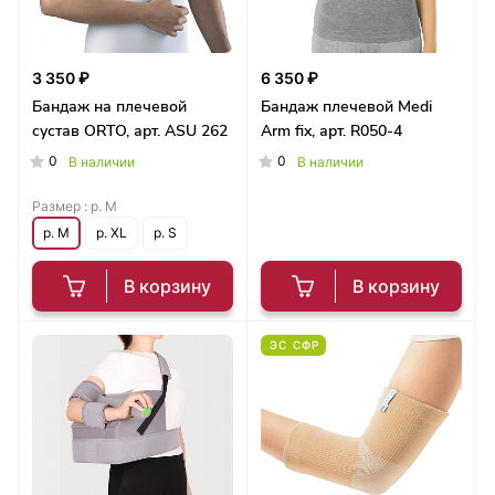
3 350 ₽
6 350 ₽
Бандаж на плечевой
Бандаж плечевой Medi
сустав ORTO, арт. ASU 262
Arm fix, арт. R050-4
0
0
В наличии
В наличии
Размер :
р. M
р. M
р. XL
р. S
В корзину
В корзину
ЭС СФР