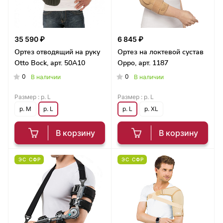
35 590 ₽
6 845 ₽
Ортез отводящий на руку
Ортез на локтевой сустав
Otto Bock, арт. 50А10
Oppo, арт. 1187
0
0
В наличии
В наличии
Размер :
р. L
Размер :
р. L
р. M
р. L
р. L
р. XL
В корзину
В корзину
ЭС СФР
ЭС СФР