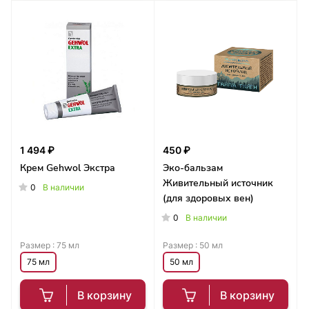
1 494 ₽
450 ₽
Крем Gehwol Экстра
Эко-бальзам
Живительный источник
0
В наличии
(для здоровых вен)
0
В наличии
Размер :
75 мл
Размер :
50 мл
75 мл
50 мл
В корзину
В корзину