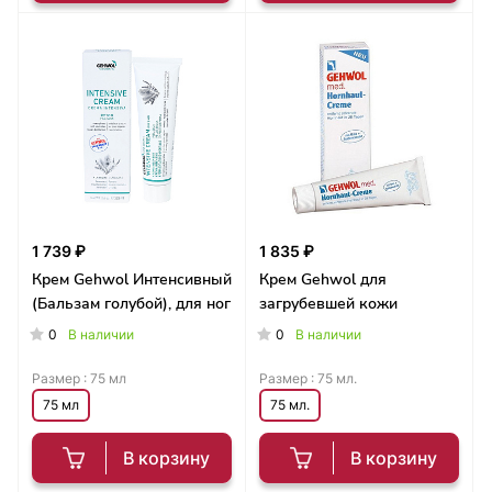
1 739 ₽
1 835 ₽
Крем Gehwol Интенсивный
Крем Gehwol для
(Бальзам голубой), для ног
загрубевшей кожи
0
0
В наличии
В наличии
Размер :
75 мл
Размер :
75 мл.
75 мл
75 мл.
В корзину
В корзину