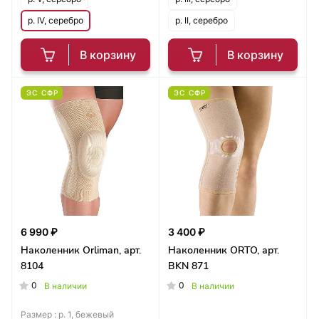
р. IV, серебро
р. II, серебро
В корзину
В корзину
ЭС СФР
ЭС СФР
6 990 ₽
3 400 ₽
Наколенник Orliman, арт.
Наколенник ORTO, арт.
8104
BKN 871
0
0
В наличии
В наличии
Размер :
р. 1, бежевый