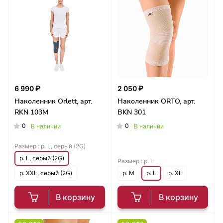
6 990 ₽
2 050 ₽
Наколенник Orlett, арт.
Наколенник ORTO, арт.
RKN 103М
BKN 301
0
0
В наличии
В наличии
Размер :
р. L, серый (2G)
р. L, серый (2G)
Размер :
р. L
р. XXL, серый (2G)
р. M
р. L
р. XL
В корзину
В корзину