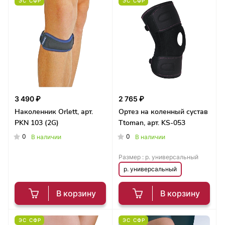
ЭС СФР
ЭС СФР
3 490 ₽
2 765 ₽
Наколенник Orlett, арт.
Ортез на коленный сустав
PKN 103 (2G)
Ttoman, арт. KS-053
0
0
В наличии
В наличии
Размер :
р. универсальный
р. универсальный
В корзину
В корзину
ЭС СФР
ЭС СФР