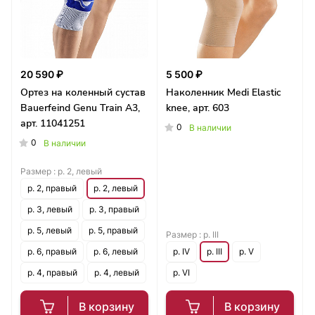
20 590 ₽
5 500 ₽
Ортез на коленный сустав
Наколенник Medi Elastic
Bauerfeind Genu Train A3,
knee, арт. 603
арт. 11041251
0
В наличии
0
В наличии
Размер :
р. 2, левый
р. 2, правый
р. 2, левый
р. 3, левый
р. 3, правый
р. 5, левый
р. 5, правый
Размер :
р. III
р. 6, правый
р. 6, левый
р. IV
р. III
р. V
р. 4, правый
р. 4, левый
р. VI
В корзину
В корзину