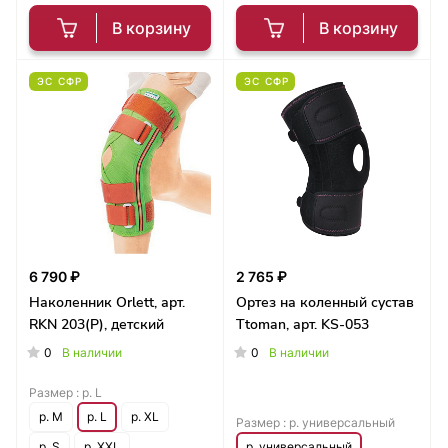
В корзину
В корзину
ЭС СФР
ЭС СФР
6 790 ₽
2 765 ₽
Наколенник Orlett, арт.
Ортез на коленный сустав
RKN 203(P), детский
Ttoman, арт. KS-053
0
0
В наличии
В наличии
Размер :
р. L
р. M
р. L
р. XL
Размер :
р. универсальный
р. S
р. XXL
р. универсальный