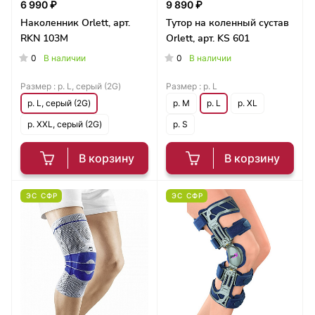
6 990 ₽
9 890 ₽
Наколенник Orlett, арт.
Тутор на коленный сустав
RKN 103М
Orlett, арт. KS 601
0
0
В наличии
В наличии
Размер :
р. L, серый (2G)
Размер :
р. L
р. L, серый (2G)
р. M
р. L
р. XL
р. XXL, серый (2G)
р. S
В корзину
В корзину
ЭС СФР
ЭС СФР