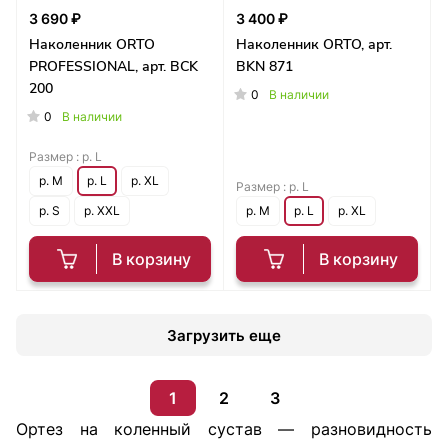
3 690 ₽
3 400 ₽
Наколенник ORTO
Наколенник ORTO, арт.
PROFESSIONAL, арт. BCK
BKN 871
200
0
В наличии
0
В наличии
Размер :
р. L
р. M
р. L
р. XL
Размер :
р. L
р. S
р. XXL
р. M
р. L
р. XL
В корзину
В корзину
Загрузить еще
1
2
3
Ортез на коленный сустав — разновидность