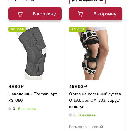
В корзину
В корзину
ЭС СФР
ЭС СФР
4 680 ₽
45 690 ₽
Наколенник Ttoman, арт.
Ортез на коленный сустав
KS-050
Orlett, арт. OA-303, варус/
вальгус
0
В наличии
0
В наличии
Размер :
р. L, левый