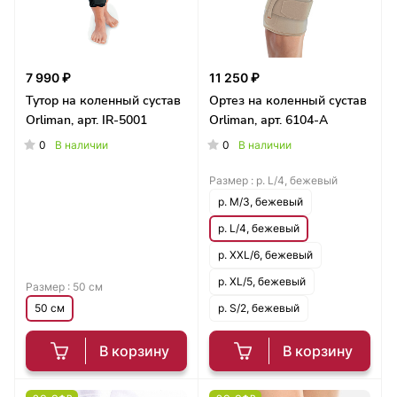
7 990 ₽
11 250 ₽
Тутор на коленный сустав
Ортез на коленный сустав
Orliman, арт. IR-5001
Orliman, арт. 6104-A
0
0
В наличии
В наличии
Размер :
р. L/4, бежевый
р. M/3, бежевый
р. L/4, бежевый
р. XXL/6, бежевый
р. XL/5, бежевый
Размер :
50 см
50 см
р. S/2, бежевый
В корзину
В корзину