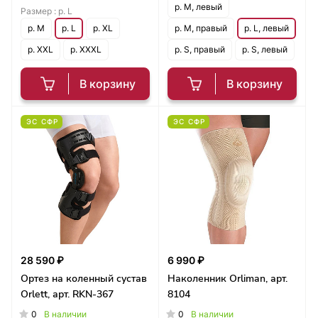
р. M, левый
Размер :
р. L
р. M
р. L
р. XL
р. M, правый
р. L, левый
р. XXL
р. XXXL
р. S, правый
р. S, левый
В корзину
В корзину
ЭС СФР
ЭС СФР
28 590 ₽
6 990 ₽
Ортез на коленный сустав
Наколенник Orliman, арт.
Orlett, арт. RKN-367
8104
0
0
В наличии
В наличии