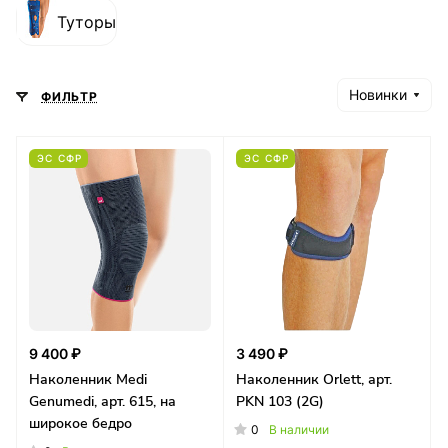
Туторы
Новинки
ФИЛЬТР
ЭС СФР
ЭС СФР
9 400 ₽
3 490 ₽
Наколенник Medi
Наколенник Orlett, арт.
Genumedi, арт. 615, на
PKN 103 (2G)
широкое бедро
0
В наличии