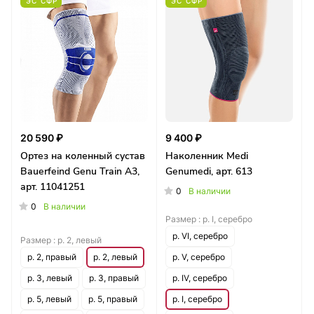
ЭС СФР
ЭС СФР
20 590 ₽
9 400 ₽
Ортез на коленный сустав
Наколенник Medi
Bauerfeind Genu Train A3,
Genumedi, арт. 613
арт. 11041251
0
В наличии
0
В наличии
Размер :
р. I, серебро
р. VI, серебро
Размер :
р. 2, левый
р. 2, правый
р. 2, левый
р. V, серебро
р. 3, левый
р. 3, правый
р. IV, серебро
р. 5, левый
р. 5, правый
р. I, серебро