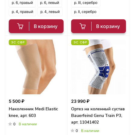
р. 6, правый
р. 6, левый
р. III, серебро
р. 4, правый
р. 4, левый
р. II, серебро
В корзину
В корзину
ЭС СФР
ЭС СФР
5 500 ₽
23 990 ₽
Наколенник Medi Elastic
Ортез на коленный сустав
knee, арт. 603
Bauerfeind Genu Train P3,
арт. 11041402
0
В наличии
0
В наличии