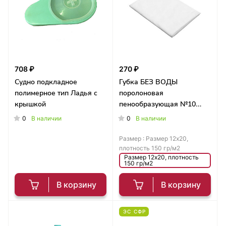
708 ₽
270 ₽
Судно подкладное
Губка БЕЗ ВОДЫ
полимерное тип Ладья с
поролоновая
крышкой
пенообразующая №10
(пропитанная гелем,
0
0
В наличии
В наличии
сухая)
Размер :
Размер 12х20,
плотность 150 гр/м2
Размер 12х20, плотность
150 гр/м2
В корзину
В корзину
ЭС СФР