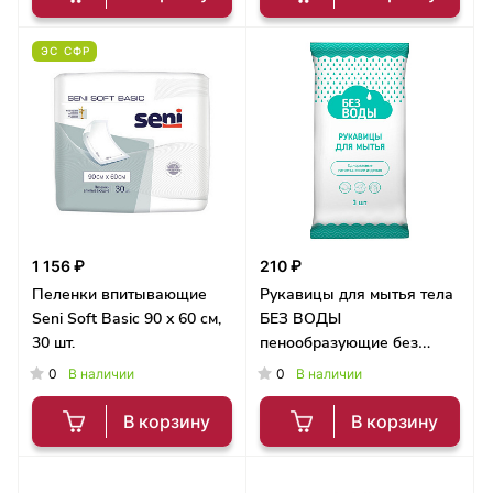
ЭС СФР
1 156 ₽
210 ₽
Пеленки впитывающие
Рукавицы для мытья тела
Seni Soft Basic 90 x 60 см,
БЕЗ ВОДЫ
30 шт.
пенообразующие без
ламинации, 3 шт
0
0
В наличии
В наличии
В корзину
В корзину