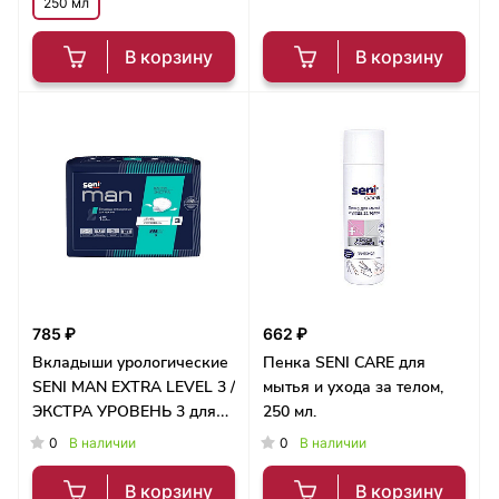
250 мл
В корзину
В корзину
785 ₽
662 ₽
Вкладыши урологические
Пенка SENI CARE для
SENI MAN EXTRA LEVEL 3 /
мытья и ухода за телом,
ЭКСТРА УРОВЕНЬ 3 для
250 мл.
мужчин, 15 шт/уп
0
0
В наличии
В наличии
В корзину
В корзину