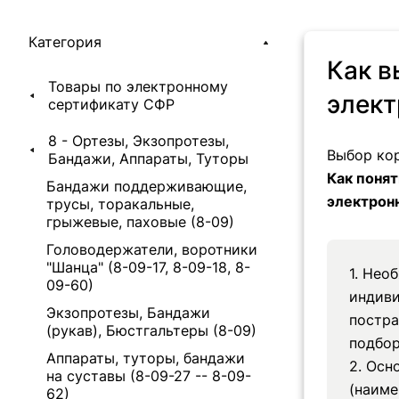
Категория
Как в
Товары по электронному
элект
сертификату СФР
8 - Ортезы, Экзопротезы,
Выбор кор
Бандажи, Аппараты, Туторы
Как понят
Бандажи поддерживающие,
электрон
трусы, торакальные,
грыжевые, паховые (8-09)
Головодержатели, воротники
"Шанца" (8-09-17, 8-09-18, 8-
1. Нео
09-60)
индиви
Экзопротезы, Бандажи
постра
(рукав), Бюстгальтеры (8-09)
подбор
Аппараты, туторы, бандажи
2. Осн
на суставы (8-09-27 -- 8-09-
(наиме
62)