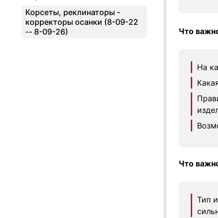
Корсеты, реклинаторы -
корректоры осанки (8-09-22
Что важно
-- 8-09-26)
На к
Какая
Прав
изде
Возм
Что важно
Тип 
силь