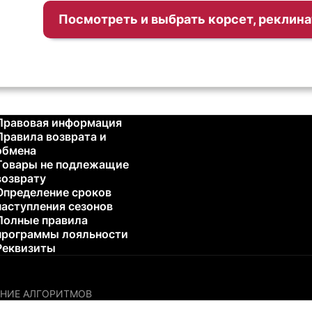
Посмотреть и выбрать корсет, реклин
Правовая информация
Правила возврата и
обмена
Товары не подлежащие
возврату
Определение сроков
наступления сезонов
Полные правила
программы лояльности
Реквизиты
НИЕ АЛГОРИТМОВ
остики или лечения каких-либо проблем со здоровьем. Пожалу